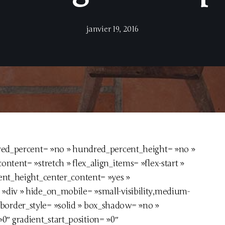
janvier 19, 2016
dred_percent= »no » hundred_percent_height= »no »
ntent= »stretch » flex_align_items= »flex-start »
ent_height_center_content= »yes »
»div » hide_on_mobile= »small-visibility,medium-
d » border_style= »solid » box_shadow= »no »
″ gradient_start_position= »0″