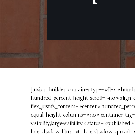
[fusion_builder_container type= »flex » hun
hundred_percent_height_scroll= »no » align_co
flex_justify_content= »center » hundred_perc
equal_height_columns= »no » container_tag= 
visibility,large-visibility » status= »publishe
box_shadow_blur= »0″ box_shadow_spread= »0