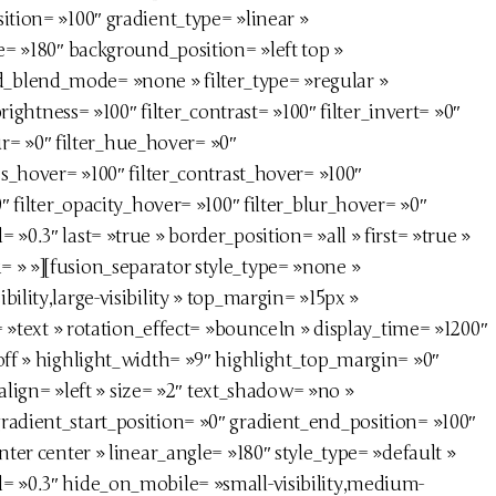
ition= »100″ gradient_type= »linear »
le= »180″ background_position= »left top »
_blend_mode= »none » filter_type= »regular »
brightness= »100″ filter_contrast= »100″ filter_invert= »0″
lur= »0″ filter_hue_hover= »0″
ss_hover= »100″ filter_contrast_hover= »100″
0″ filter_opacity_hover= »100″ filter_blur_hover= »0″
»0.3″ last= »true » border_position= »all » first= »true »
 » »][fusion_separator style_type= »none »
ility,large-visibility » top_margin= »15px »
e= »text » rotation_effect= »bounceIn » display_time= »1200″
off » highlight_width= »9″ highlight_top_margin= »0″
t_align= »left » size= »2″ text_shadow= »no »
radient_start_position= »0″ gradient_end_position= »100″
nter center » linear_angle= »180″ style_type= »default »
= »0.3″ hide_on_mobile= »small-visibility,medium-