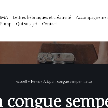
IMA
Lettres hébraïques et créativité
Accompagnement
yPump
Qui suis-je?
Contact
Accueil
»
News
»
Aliquam congue semper metus
 congue semp