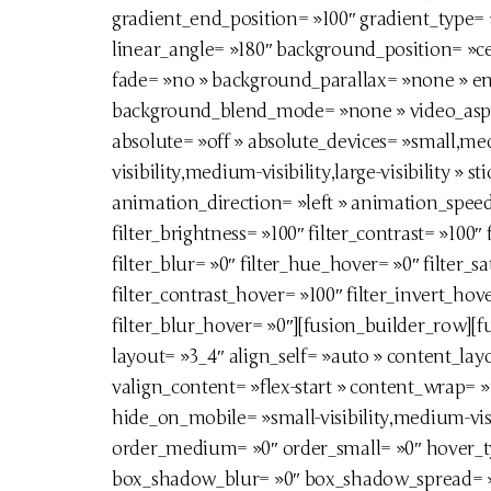
gradient_end_position= »100″ gradient_type= »
linear_angle= »180″ background_position= »c
fade= »no » background_parallax= »none » en
background_blend_mode= »none » video_aspec
absolute= »off » absolute_devices= »small,medi
visibility,medium-visibility,large-visibility » s
animation_direction= »left » animation_speed=
filter_brightness= »100″ filter_contrast= »100″ f
filter_blur= »0″ filter_hue_hover= »0″ filter_
filter_contrast_hover= »100″ filter_invert_hov
filter_blur_hover= »0″][fusion_builder_row][f
layout= »3_4″ align_self= »auto » content_lay
valign_content= »flex-start » content_wrap= »
hide_on_mobile= »small-visibility,medium-visibi
order_medium= »0″ order_small= »0″ hover_t
box_shadow_blur= »0″ box_shadow_spread= »