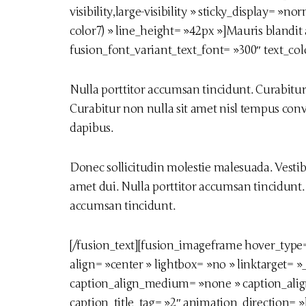
visibility,large-visibility » sticky_display= »n
color7) » line_height= »42px »]Mauris blandit al
fusion_font_variant_text_font= »300″ text_co
Nulla porttitor accumsan tincidunt. Curabitur 
Curabitur non nulla sit amet nisl tempus conval
dapibus.
Donec sollicitudin molestie malesuada. Vest
amet dui. Nulla porttitor accumsan tincidunt.
accumsan tincidunt.
[/fusion_text][fusion_imageframe hover_typ
align= »center » lightbox= »no » linktarget= »_
caption_align_medium= »none » caption_alig
caption_title_tag= »2″ animation_direction= 