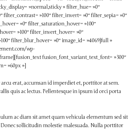
sticky_display= »normal,sticky » filter_hue= »0″
″ filter_contrast= »100″ filter_invert= »0″ filter_sepia= »0″
ue_hover= »0″ filter_saturation_hover= »100″
_hover= »100″ filter_invert_hover= »0″
»100″ filter_blur_hover= »0″ image_id= »4069|full »
vement.com/wp-
frame][fusion_text fusion_font_variant_text_font= »300″
om= »60px »]
arcu erat, accumsan id imperdiet et, porttitor at sem.
lis quis ac lectus. Pellentesque in ipsum id orci porta
ibulum ac diam sit amet quam vehicula elementum sed sit
 Donec sollicitudin molestie malesuada. Nulla porttitor