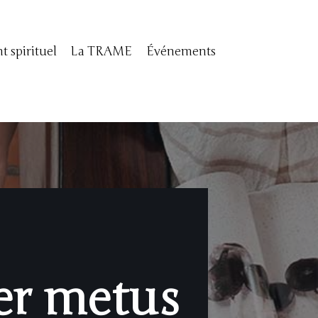
 spirituel
La TRAME
Événements
er metus