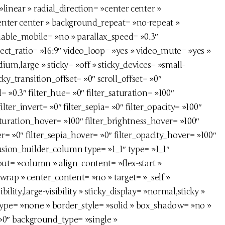
linear » radial_direction= »center center »
enter center » background_repeat= »no-repeat »
able_mobile= »no » parallax_speed= »0.3″
t_ratio= »16:9″ video_loop= »yes » video_mute= »yes »
um,large » sticky= »off » sticky_devices= »small-
ticky_transition_offset= »0″ scroll_offset= »0″
 »0.3″ filter_hue= »0″ filter_saturation= »100″
ilter_invert= »0″ filter_sepia= »0″ filter_opacity= »100″
saturation_hover= »100″ filter_brightness_hover= »100″
er= »0″ filter_sepia_hover= »0″ filter_opacity_hover= »100″
usion_builder_column type= »1_1″ type= »1_1″
out= »column » align_content= »flex-start »
wrap » center_content= »no » target= »_self »
lity,large-visibility » sticky_display= »normal,sticky »
ype= »none » border_style= »solid » box_shadow= »no »
0″ background_type= »single »