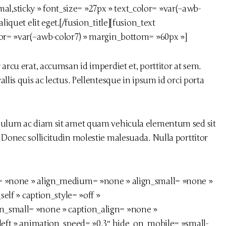
ormal,sticky » font_size= »27px » text_color= »var(–awb-
iquet elit eget.[/fusion_title][fusion_text
lor= »var(–awb-color7) » margin_bottom= »60px »]
arcu erat, accumsan id imperdiet et, porttitor at sem.
lis quis ac lectus. Pellentesque in ipsum id orci porta
ibulum ac diam sit amet quam vehicula elementum sed sit
 Donec sollicitudin molestie malesuada. Nulla porttitor
e= »none » align_medium= »none » align_small= »none »
self » caption_style= »off »
n_small= »none » caption_align= »none »
»left » animation_speed= »0.3″ hide_on_mobile= »small-