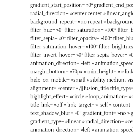
gradient_start_position= »0″ gradient_end_pos
radial_direction= »center center » linear_ang
background_repeat= »no-repeat » background
filter_hue= »0″ filter_saturation= »100″ filter_
filter_sepia= »0″ filter_opacity= »100″ filter_b
filter_saturation_hover= »100″ filter_brightne
filter_invert_hover= »0″ filter_sepia_hover= »
animation_direction= »left » animation_speed= 
margin_bottom= »70px » min_height= » » link=
hide_on_mobile= »small-visibility,medium-visib
alignment= »center » /][fusion_title title_typ
highlight_effect= »circle » loop_animation= »
title_link= »off » link_target= »_self » conten
text_shadow_blur= »0″ gradient_font= »no » g
gradient_type= »linear » radial_direction= »ce
animation_direction= »left » animation_speed