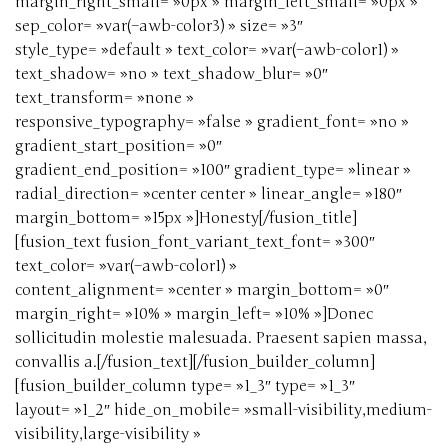
margin_right_small= »0px » margin_left_small= »0px »
sep_color= »var(–awb-color3) » size= »3″
style_type= »default » text_color= »var(–awb-color1) »
text_shadow= »no » text_shadow_blur= »0″
text_transform= »none »
responsive_typography= »false » gradient_font= »no »
gradient_start_position= »0″
gradient_end_position= »100″ gradient_type= »linear »
radial_direction= »center center » linear_angle= »180″
margin_bottom= »15px »]Honesty[/fusion_title]
[fusion_text fusion_font_variant_text_font= »300″
text_color= »var(–awb-color1) »
content_alignment= »center » margin_bottom= »0″
margin_right= »10% » margin_left= »10% »]Donec
sollicitudin molestie malesuada. Praesent sapien massa,
convallis a.[/fusion_text][/fusion_builder_column]
[fusion_builder_column type= »1_3″ type= »1_3″
layout= »1_2″ hide_on_mobile= »small-visibility,medium-
visibility,large-visibility »