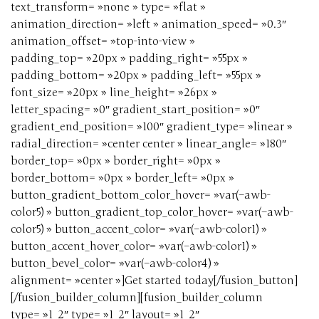
text_transform= »none » type= »flat »
animation_direction= »left » animation_speed= »0.3″
animation_offset= »top-into-view »
padding_top= »20px » padding_right= »55px »
padding_bottom= »20px » padding_left= »55px »
font_size= »20px » line_height= »26px »
letter_spacing= »0″ gradient_start_position= »0″
gradient_end_position= »100″ gradient_type= »linear »
radial_direction= »center center » linear_angle= »180″
border_top= »0px » border_right= »0px »
border_bottom= »0px » border_left= »0px »
button_gradient_bottom_color_hover= »var(–awb-
color5) » button_gradient_top_color_hover= »var(–awb-
color5) » button_accent_color= »var(–awb-color1) »
button_accent_hover_color= »var(–awb-color1) »
button_bevel_color= »var(–awb-color4) »
alignment= »center »]Get started today[/fusion_button]
[/fusion_builder_column][fusion_builder_column
type= »1_2″ type= »1_2″ layout= »1_2″