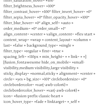
filter_saturation_hover= »100″
filter_brightness_hover= »100″
filter_contrast_hover= »100″ filter_invert_hover= »0″
filter_sepia_hover= »0″ filter_opacity_hover= »100″
filter_blur_hover= »0″ align_self= »auto »
order_medium= »0″ order_small= »1″
align_content= »center » valign_content= »flex-start »
content_wrap= »wrap » content_layout= »column »
last= »false » background_type= »single »
filter_type= »regular » first= »true »
spacing_left= »110px » min_height= » » link= » »]
[fusion_fontawesome hide_on_mobile= »small-
visibility,medium-visibility,large-visibility »
sticky_display= »normal,sticky » alignment= »center »
circle= »yes » bg_size= »101″ circlebordersize= »0″
circlebordercolor= »var(–awb-color6) »
circlebordercolor_hover= »var(–awb-color4) »
icon= »fusion-prefix-classic-heart »
icon_hover_type= »fade » linktarget= »_self »