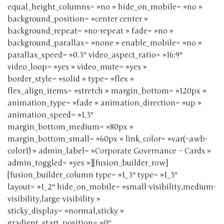
equal_height_columns= »no » hide_on_mobile= »no »
background_position= »center center »
background_repeat= »no-repeat » fade= »no »
background_parallax= »none » enable_mobile= »no »
parallax_speed= »0.3″ video_aspect_ratio= »16:9″
video_loop= »yes » video_mute= »yes »
border_style= »solid » type= »flex »
flex_align_items= »stretch » margin_bottom= »120px »
animation_type= »fade » animation_direction= »up »
animation_speed= »1.3″
margin_bottom_medium= »80px »
margin_bottom_small= »60px » link_color= »var(–awb-
color1) » admin_label= »Corporate Governance – Cards »
admin_toggled= »yes »][fusion_builder_row]
[fusion_builder_column type= »1_3″ type= »1_3″
layout= »1_2″ hide_on_mobile= »small-visibility,medium-
visibility,large-visibility »
sticky_display= »normal,sticky »
gradient_start_position= »0″