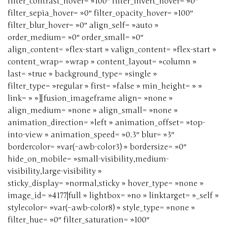
filter_contrast_hover= »100″ filter_invert_hover= »0″
filter_sepia_hover= »0″ filter_opacity_hover= »100″
filter_blur_hover= »0″ align_self= »auto »
order_medium= »0″ order_small= »0″
align_content= »flex-start » valign_content= »flex-start »
content_wrap= »wrap » content_layout= »column »
last= »true » background_type= »single »
filter_type= »regular » first= »false » min_height= » »
link= » »][fusion_imageframe align= »none »
align_medium= »none » align_small= »none »
animation_direction= »left » animation_offset= »top-
into-view » animation_speed= »0.3″ blur= »3″
bordercolor= »var(–awb-color3) » bordersize= »0″
hide_on_mobile= »small-visibility,medium-
visibility,large-visibility »
sticky_display= »normal,sticky » hover_type= »none »
image_id= »4177|full » lightbox= »no » linktarget= »_self »
stylecolor= »var(–awb-color8) » style_type= »none »
filter_hue= »0″ filter_saturation= »100″