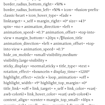
border_radius_bottom_right= »50% »
border_radius_bottom_left= »50% » icon= »fusion-prefix-
classic-heart » icon_hover_type= »fade »
linktarget= »_self » margin_right= »0″ size= »43″
spin= »no » animation_direction= »left »
animation_speed= »0.3″ animation_offset= »top-into-
view » margin_bottom= »20px » /][fusion_title
animation_direction= »left » animation_offset= »top-
into-view » animation_speed= »0.3″
hide_on_mobile= »small-visibility,medium-
visibility,large-visibility »
sticky_display= »normal,sticky » title_type= »text »
rotation_effect= »bounceIn » display_time= »1200″
highlight_effect= »circle » loop_animation= »off »
highlight_width= »9″ highlight_top_margin= »0″
title_link= »off » link_target= »_self » link_color= »var(–
awb-color6) » link_hover_color= »var(–awb-color4) »
content_align= »center » margin_top_small= »10px »