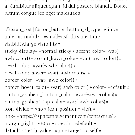
a. Curabitur aliquet quam id dui posuere blandit. Donec
rutrum congue leo eget malesuada.
[/fusion_text][fusion_button button_el_type= »link »
hide_on_mobile= »small-visibility,medium-
visibility,large-visibility »
sticky_display= »normal,sticky » accent_color= »var(–
awb-color1) » accent_hover_color= »var(–awb-color1) »
bevel_color= »var(–awb-color4) »
bevel_color_hover= »var(–awb-color4) »
border_color= »var(–awb-color1) »
border_hover_color= »var(–awb-color1) » color= »default »
button_gradient_bottom_color= »var(–awb-color5) »
button_gradient_top_color= »var(–awb-color5) »
icon_divider= »no » icon_position= »left »
link= »https://espacemouvement.com/contact-us/ »
margin_right= »30px » stretch= »default »
default_stretch_value= »no » target= »_self »