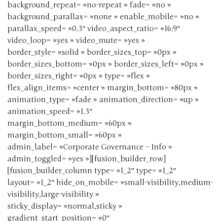
background_repeat= »no-repeat » fade= »no »
background_parallax= »none » enable_mobile= »no »
parallax_speed= »0.3″ video_aspect_ratio= »16:9″
video_loop= »yes » video_mute= »yes »
border_style= »solid » border_sizes_top= »0px »
border_sizes_bottom= »0px » border_sizes_left= »0px »
border_sizes_right= »0px » type= »flex »
flex_align_items= »center » margin_bottom= »80px »
animation_type= »fade » animation_direction= »up »
animation_speed= »1.3″
margin_bottom_medium= »60px »
margin_bottom_small= »60px »
admin_label= »Corporate Governance – Info »
admin_toggled= »yes »][fusion_builder_row]
[fusion_builder_column type= »1_2″ type= »1_2″
layout= »1_2″ hide_on_mobile= »small-visibility,medium-
visibility,large-visibility »
sticky_display= »normal,sticky »
gradient_start_position= »0″