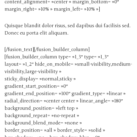
content_alignment= »center » margin_bottom= »0″
margin_right= »10% » margin_left= »10% »]
Quisque blandit dolor risus, sed dapibus dui facilisis sed.
Donec eu porta elit aliquam.
[/fusion_text][/fusion_builder_column]
[fusion_builder_column type= »1_3″ type= »1_3″
layout= »1_2″ hide_on_mobile= »small-visibility,medium-
visibility,large-visibility »
sticky_display= »normal,sticky »
gradient_start_position= »0″
gradient_end_position= »100″ gradient_type= »linear »
radial_direction= »center center » linear_angle= »180″
background_position= »left top »
background_repeat= »no-repeat »
background_blend_mode= »none »
border_position= »all » border_style= »solid »