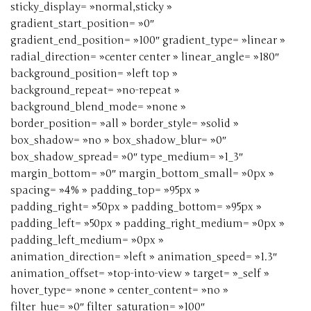
sticky_display= »normal,sticky »
gradient_start_position= »0″
gradient_end_position= »100″ gradient_type= »linear »
radial_direction= »center center » linear_angle= »180″
background_position= »left top »
background_repeat= »no-repeat »
background_blend_mode= »none »
border_position= »all » border_style= »solid »
box_shadow= »no » box_shadow_blur= »0″
box_shadow_spread= »0″ type_medium= »1_3″
margin_bottom= »0″ margin_bottom_small= »0px »
spacing= »4% » padding_top= »95px »
padding_right= »50px » padding_bottom= »95px »
padding_left= »50px » padding_right_medium= »0px »
padding_left_medium= »0px »
animation_direction= »left » animation_speed= »1.3″
animation_offset= »top-into-view » target= »_self »
hover_type= »none » center_content= »no »
filter_hue= »0″ filter_saturation= »100″