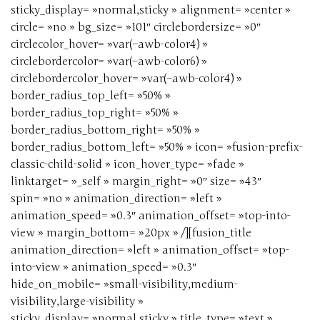
sticky_display= »normal,sticky » alignment= »center »
circle= »no » bg_size= »101″ circlebordersize= »0″
circlecolor_hover= »var(–awb-color4) »
circlebordercolor= »var(–awb-color6) »
circlebordercolor_hover= »var(–awb-color4) »
border_radius_top_left= »50% »
border_radius_top_right= »50% »
border_radius_bottom_right= »50% »
border_radius_bottom_left= »50% » icon= »fusion-prefix-
classic-child-solid » icon_hover_type= »fade »
linktarget= »_self » margin_right= »0″ size= »43″
spin= »no » animation_direction= »left »
animation_speed= »0.3″ animation_offset= »top-into-
view » margin_bottom= »20px » /][fusion_title
animation_direction= »left » animation_offset= »top-
into-view » animation_speed= »0.3″
hide_on_mobile= »small-visibility,medium-
visibility,large-visibility »
sticky_display= »normal,sticky » title_type= »text »