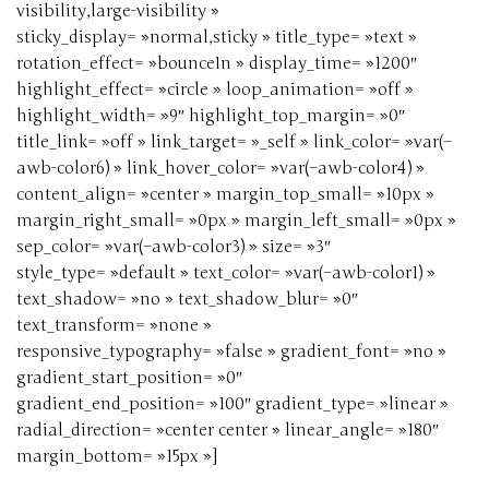
visibility,large-visibility »
sticky_display= »normal,sticky » title_type= »text »
rotation_effect= »bounceIn » display_time= »1200″
highlight_effect= »circle » loop_animation= »off »
highlight_width= »9″ highlight_top_margin= »0″
title_link= »off » link_target= »_self » link_color= »var(–
awb-color6) » link_hover_color= »var(–awb-color4) »
content_align= »center » margin_top_small= »10px »
margin_right_small= »0px » margin_left_small= »0px »
sep_color= »var(–awb-color3) » size= »3″
style_type= »default » text_color= »var(–awb-color1) »
text_shadow= »no » text_shadow_blur= »0″
text_transform= »none »
responsive_typography= »false » gradient_font= »no »
gradient_start_position= »0″
gradient_end_position= »100″ gradient_type= »linear »
radial_direction= »center center » linear_angle= »180″
margin_bottom= »15px »]