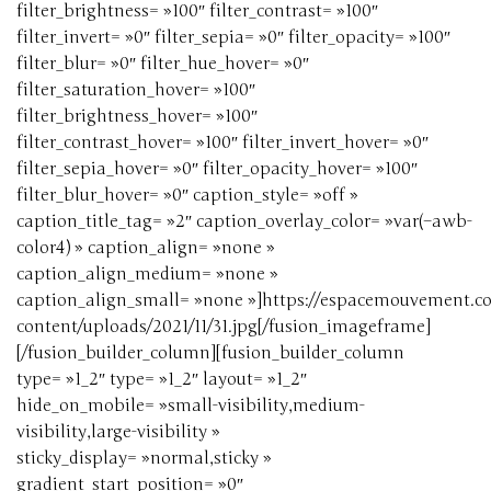
filter_brightness= »100″ filter_contrast= »100″
filter_invert= »0″ filter_sepia= »0″ filter_opacity= »100″
filter_blur= »0″ filter_hue_hover= »0″
filter_saturation_hover= »100″
filter_brightness_hover= »100″
filter_contrast_hover= »100″ filter_invert_hover= »0″
filter_sepia_hover= »0″ filter_opacity_hover= »100″
filter_blur_hover= »0″ caption_style= »off »
caption_title_tag= »2″ caption_overlay_color= »var(–awb-
color4) » caption_align= »none »
caption_align_medium= »none »
caption_align_small= »none »]https://espacemouvement.
content/uploads/2021/11/31.jpg[/fusion_imageframe]
[/fusion_builder_column][fusion_builder_column
type= »1_2″ type= »1_2″ layout= »1_2″
hide_on_mobile= »small-visibility,medium-
visibility,large-visibility »
sticky_display= »normal,sticky »
gradient_start_position= »0″