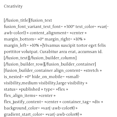
Creativity
[/fusion_title][fusion_text
fusion_font_variant_text_font= »300″ text_color= »var(–
awb-color1) » content_alignment= »center »
margin_bottom= »0″ margin_right= »10% »
margin_left= »10% »]Vivamus suscipit tortor eget felis
porttitor volutpat. Curabitur arcu erat, accumsan id.
[/fusion_text][/fusion_builder_column]
[/fusion_builder_row][/fusion_builder_container]
[fusion_builder_container align_content= »stretch »
is_nested= »0″ hide_on_mobile= »small-
visibility,medium-visibility,large-visibility »
status= »published » type= »flex »
flex_align_items= »center »
flex_justify_content= »center » container_tag= »div »
background_color= »var(–awb-color8) »
gradient_start_color= »var(–awb-color8) »