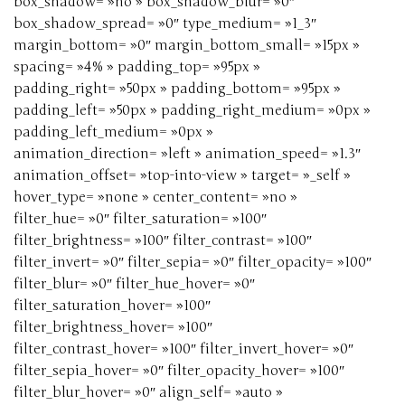
box_shadow= »no » box_shadow_blur= »0″
box_shadow_spread= »0″ type_medium= »1_3″
margin_bottom= »0″ margin_bottom_small= »15px »
spacing= »4% » padding_top= »95px »
padding_right= »50px » padding_bottom= »95px »
padding_left= »50px » padding_right_medium= »0px »
padding_left_medium= »0px »
animation_direction= »left » animation_speed= »1.3″
animation_offset= »top-into-view » target= »_self »
hover_type= »none » center_content= »no »
filter_hue= »0″ filter_saturation= »100″
filter_brightness= »100″ filter_contrast= »100″
filter_invert= »0″ filter_sepia= »0″ filter_opacity= »100″
filter_blur= »0″ filter_hue_hover= »0″
filter_saturation_hover= »100″
filter_brightness_hover= »100″
filter_contrast_hover= »100″ filter_invert_hover= »0″
filter_sepia_hover= »0″ filter_opacity_hover= »100″
filter_blur_hover= »0″ align_self= »auto »