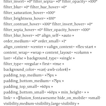
filter_invert= »0″ filter_sepia= »0″ filter_opacity= »100″
filter_blur= »0″ filter_hue_hover= »0″
filter_saturation_hover= »100″
filter_brightness_hover= »100″
filter_contrast_hover= »100″ filter_invert_hover= »0″
filter_sepia_hover= »0″ filter_opacity_hover= »100″
filter_blur_hover= »0″ align_self= »auto »
order_medium= »0″ order_small= »1″
align_content= »center » valign_content= »flex-start »
content_wrap= »wrap » content_layout= »column »
last= »false » background_type= »single »
filter_type= »regular » first= »true »
background_color= »var(–awb-color4) »
padding_top_medium= »75px »
padding_bottom_medium= »75px »
padding_top_small= »60px »
padding_bottom_small= »60px » min_height= » »
link= » »][fusion_fontawesome hide_on_mobile= »small-
visibility,medium-visibility,large-visibility »