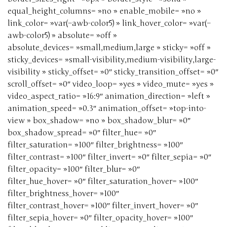
equal_height_columns= »no » enable_mobile= »no »
link_color= »var(–awb-color5) » link_hover_color= »var(–
awb-color5) » absolute= »off »
absolute_devices= »small,medium,large » sticky= »off »
sticky_devices= »small-visibility,medium-visibility,large-
visibility » sticky_offset= »0″ sticky_transition_offset= »0″
scroll_offset= »0″ video_loop= »yes » video_mute= »yes »
video_aspect_ratio= »16:9″ animation_direction= »left »
animation_speed= »0.3″ animation_offset= »top-into-
view » box_shadow= »no » box_shadow_blur= »0″
box_shadow_spread= »0″ filter_hue= »0″
filter_saturation= »100″ filter_brightness= »100″
filter_contrast= »100″ filter_invert= »0″ filter_sepia= »0″
filter_opacity= »100″ filter_blur= »0″
filter_hue_hover= »0″ filter_saturation_hover= »100″
filter_brightness_hover= »100″
filter_contrast_hover= »100″ filter_invert_hover= »0″
filter_sepia_hover= »0″ filter_opacity_hover= »100″