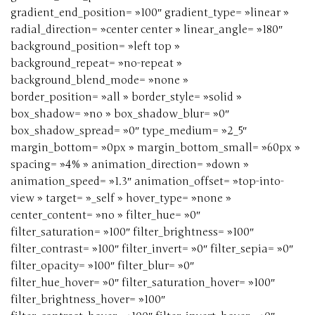
gradient_end_position= »100″ gradient_type= »linear »
radial_direction= »center center » linear_angle= »180″
background_position= »left top »
background_repeat= »no-repeat »
background_blend_mode= »none »
border_position= »all » border_style= »solid »
box_shadow= »no » box_shadow_blur= »0″
box_shadow_spread= »0″ type_medium= »2_5″
margin_bottom= »0px » margin_bottom_small= »60px »
spacing= »4% » animation_direction= »down »
animation_speed= »1.3″ animation_offset= »top-into-
view » target= »_self » hover_type= »none »
center_content= »no » filter_hue= »0″
filter_saturation= »100″ filter_brightness= »100″
filter_contrast= »100″ filter_invert= »0″ filter_sepia= »0″
filter_opacity= »100″ filter_blur= »0″
filter_hue_hover= »0″ filter_saturation_hover= »100″
filter_brightness_hover= »100″