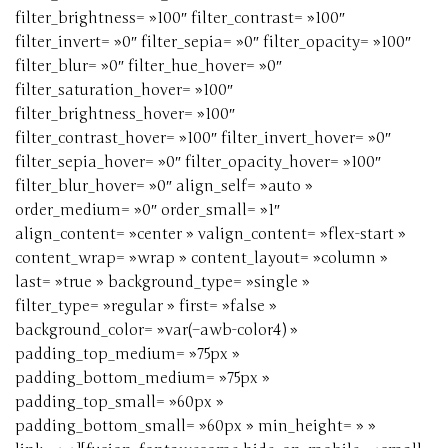
filter_brightness= »100″ filter_contrast= »100″
filter_invert= »0″ filter_sepia= »0″ filter_opacity= »100″
filter_blur= »0″ filter_hue_hover= »0″
filter_saturation_hover= »100″
filter_brightness_hover= »100″
filter_contrast_hover= »100″ filter_invert_hover= »0″
filter_sepia_hover= »0″ filter_opacity_hover= »100″
filter_blur_hover= »0″ align_self= »auto »
order_medium= »0″ order_small= »1″
align_content= »center » valign_content= »flex-start »
content_wrap= »wrap » content_layout= »column »
last= »true » background_type= »single »
filter_type= »regular » first= »false »
background_color= »var(–awb-color4) »
padding_top_medium= »75px »
padding_bottom_medium= »75px »
padding_top_small= »60px »
padding_bottom_small= »60px » min_height= » »