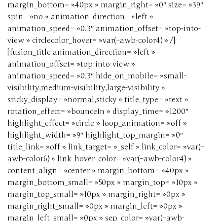
margin_bottom= »40px » margin_right= »0″ size= »39″
spin= »no » animation_direction= »left »
animation_speed= »0.3″ animation_offset= »top-into-
view » circlecolor_hover= »var(–awb-color4) » /]
[fusion_title animation_direction= »left »
animation_offset= »top-into-view »
animation_speed= »0.3″ hide_on_mobile= »small-
visibility,medium-visibility,large-visibility »
sticky_display= »normal,sticky » title_type= »text »
rotation_effect= »bounceIn » display_time= »1200″
highlight_effect= »circle » loop_animation= »off »
highlight_width= »9″ highlight_top_margin= »0″
title_link= »off » link_target= »_self » link_color= »var(–
awb-color6) » link_hover_color= »var(–awb-color4) »
content_align= »center » margin_bottom= »40px »
margin_bottom_small= »50px » margin_top= »10px »
margin_top_small= »10px » margin_right= »0px »
margin_right_small= »0px » margin_left= »0px »
margin_left_small= »0px » sep_color= »var(–awb-