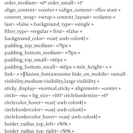
order_medium= »0″ order_small= »1″
align_content= »center » valign_content= »flex-start »
content_wrap= »wrap » content_layout= »column »
last= »false » background_type= »single »
filter_type= »regular » first= »false »
background_color= »var(–awb-color4) »
padding_top_medium= »75px »
padding_bottom_medium= »75px »
padding_top_small= »60px »
padding_bottom_small= »60px » min_height= » »
link= » »][fusion_fontawesome hide_on_mobile= »small-
visibility,medium-visibility,large-visibility »
sticky_display= »normal,sticky » alignment= »center »
circle= »no » bg_size= »101″ circlebordersize= »0″
circlecolor_hover= »var(–awb-color4) »
circlebordercolor= »var(–awb-color6) »
circlebordercolor_hover= »var(–awb-color4) »
border_radius_top_left= »50% »
border_radius_top_right= »50% »