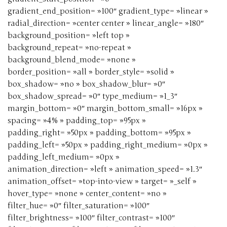
gradient_end_position= »100″ gradient_type= »linear »
radial_direction= »center center » linear_angle= »180″
background_position= »left top »
background_repeat= »no-repeat »
background_blend_mode= »none »
border_position= »all » border_style= »solid »
box_shadow= »no » box_shadow_blur= »0″
box_shadow_spread= »0″ type_medium= »1_3″
margin_bottom= »0″ margin_bottom_small= »16px »
spacing= »4% » padding_top= »95px »
padding_right= »50px » padding_bottom= »95px »
padding_left= »50px » padding_right_medium= »0px »
padding_left_medium= »0px »
animation_direction= »left » animation_speed= »1.3″
animation_offset= »top-into-view » target= »_self »
hover_type= »none » center_content= »no »
filter_hue= »0″ filter_saturation= »100″
filter_brightness= »100″ filter_contrast= »100″