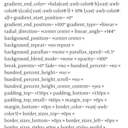
gradient_end_color= »hsla(var(–awb-color8-h),var(–awb-
color8-s),calc( var(–awb-color8-l) + 10% ),var(–awb-color8-
a)) » gradient_start_position= »0″
gradient_end_position= »100″ gradient_type= »linear »
radial_direction= »center center » linear_angle= »144″
background_position= »center center »
background_repeat= »no-repeat »
background_parallax= »none » parallax_speed= »0.3″
background_blend_mode= »none » opacity= »100″
break_parents= »0″ fade= »no » hundred_percent= »no »
hundred_percent_height= »no »
hundred_percent_height_scroll= »no »
hundred_percent_height_center_content= »yes »
padding_top= »130px » padding_bottom= »130px »
padding_top_small= »60px » margin_top= »0px »
margin_bottom= »0px » border_color= »var(–awb-
color3) » border_sizes_top= »0px »
border_sizes_bottom= »0px » border_sizes_left= »0px »
border_sizes_right= »0px » border_style= »solid »