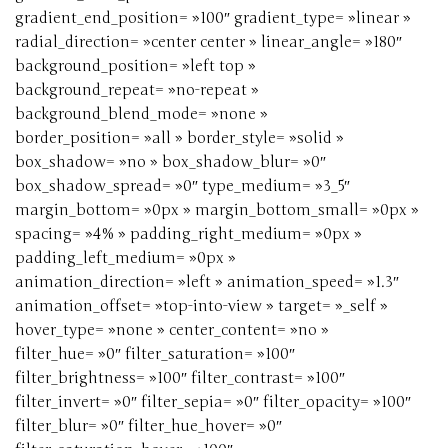
gradient_end_position= »100″ gradient_type= »linear »
radial_direction= »center center » linear_angle= »180″
background_position= »left top »
background_repeat= »no-repeat »
background_blend_mode= »none »
border_position= »all » border_style= »solid »
box_shadow= »no » box_shadow_blur= »0″
box_shadow_spread= »0″ type_medium= »3_5″
margin_bottom= »0px » margin_bottom_small= »0px »
spacing= »4% » padding_right_medium= »0px »
padding_left_medium= »0px »
animation_direction= »left » animation_speed= »1.3″
animation_offset= »top-into-view » target= »_self »
hover_type= »none » center_content= »no »
filter_hue= »0″ filter_saturation= »100″
filter_brightness= »100″ filter_contrast= »100″
filter_invert= »0″ filter_sepia= »0″ filter_opacity= »100″
filter_blur= »0″ filter_hue_hover= »0″