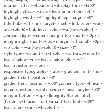
rotation_effect= »bounceIn » display_time= »1200″
highlight_effect= »circle » loop_animation= »off »
highlight_width= »9″ highlight_top_margin= »0″
title_link= »off » link_target= »_self » link_color= »var(–
awb-color6) » link_hover_color= »var(–awb-color4) »
content_align= »center » margin_top_small= »10px »
margin_right_small= »0px » margin_left_small= »0px »
sep_color= »var(–awb-color3) » size= »3″
style_type= »default » text_color= »var(–awb-color1) »
text_shadow= »no » text_shadow_blur= »0″
text_transform= »none »
responsive_typography= »false » gradient_font= »no »
gradient_start_position= »0″
gradient_end_position= »100″ gradient_type= »linear »
radial_direction= »center center » linear_angle= »180″
margin_bottom= »15px »]Integrity[/fusion_title]
[fusion_text fusion_font_variant_text_font= »300″
text_color= »var(–awb-color1) »