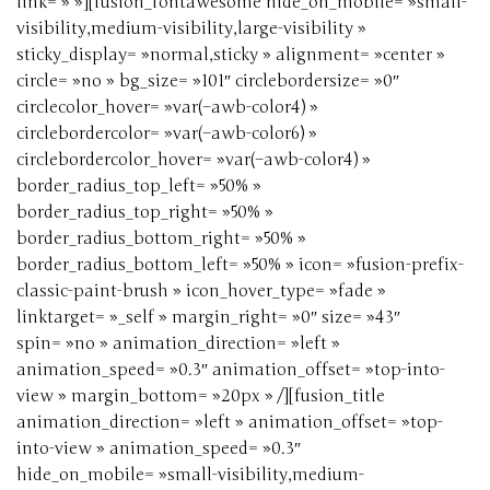
link= » »][fusion_fontawesome hide_on_mobile= »small-
visibility,medium-visibility,large-visibility »
sticky_display= »normal,sticky » alignment= »center »
circle= »no » bg_size= »101″ circlebordersize= »0″
circlecolor_hover= »var(–awb-color4) »
circlebordercolor= »var(–awb-color6) »
circlebordercolor_hover= »var(–awb-color4) »
border_radius_top_left= »50% »
border_radius_top_right= »50% »
border_radius_bottom_right= »50% »
border_radius_bottom_left= »50% » icon= »fusion-prefix-
classic-paint-brush » icon_hover_type= »fade »
linktarget= »_self » margin_right= »0″ size= »43″
spin= »no » animation_direction= »left »
animation_speed= »0.3″ animation_offset= »top-into-
view » margin_bottom= »20px » /][fusion_title
animation_direction= »left » animation_offset= »top-
into-view » animation_speed= »0.3″
hide_on_mobile= »small-visibility,medium-