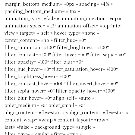
margin_bottom_medium= »0px » spacing= »4% »
padding_bottom_medium= »0px »
animation_type= »fade » animation_direction= »up »
animation_speed= »1.3″ animation_offset= »top-into-
view » target= »_self » hover_type= »none »
center_content= »no » filter_hue= »0″
filter_saturation= »100″ filter_brightness= »100″
filter_contrast= »100″ filter_invert= »0″ filter_sepia= »0″
filter_opacity= »100″ filter_blur= »0″
filter_hue_hover= »0″ filter_saturation_hover= »100″
filter_brightness_hover= »100″
filter_contrast_hover= »100″ filter_invert_hover= »0″
filter_sepia_hover= »0″ filter_opacity_hover= »100″
filter_blur_hover= »0″ align_self= »auto »
order_medium= »0″ order_small= »0″
align_content= »flex-start » valign_content= »flex-start »
content_wrap= »wrap » content_layout= »row »
last= »false » background_type= »single »
filter_type= »regular » first= »true »