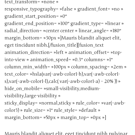
text_transform= »none »
responsive_typography= »false » gradient_font= »no »
gradient_start_position= »0″
gradient_end_position= »100″ gradient_type= »linear »
radial_direction= »center center » linear_angle= »180″
margin_bottom= »30px »]Mauris blandit aliquet elit,
eget tincidunt nibh.[/fusion_title][fusion_text
animation_direction= »left » animation_offset= »top-
into-view » animation_speed= »0.3″ columns= »1″
column_min_width= »100px » column_spacing= »2em »
text_color= »hsla(var(–awb-color1-h),var(–awb-color1-
s),var(–awb-color1-l),calc( var(–awb-color1-a) – 20% )) »
hide_on_mobile= »small-visibility,medium-
visibility,large-visibility »
sticky_display= »normal,sticky » rule_color= »var(–awb-
color3) » rule_size= »1″ rule_style= »default »
margin_bottom= »50px » margin_top= »0px »]
Mauris blandit aliquet elit, eget tincidunt nibh pulvinar