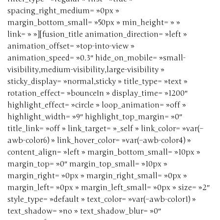
spacing_right_medium= »0px »
margin_bottom_small= »50px » min_height= » »
link= » »][fusion_title animation_direction= »left »
animation_offset= »top-into-view »
animation_speed= »0.3″ hide_on_mobile= »small-
visibility,medium-visibility,large-visibility »
sticky_display= »normal,sticky » title_type= »text »
rotation_effect= »bounceIn » display_time= »1200″
highlight_effect= »circle » loop_animation= »off »
highlight_width= »9″ highlight_top_margin= »0″
title_link= »off » link_target= »_self » link_color= »var(–
awb-color6) » link_hover_color= »var(–awb-color4) »
content_align= »left » margin_bottom_small= »10px »
margin_top= »0″ margin_top_small= »10px »
margin_right= »0px » margin_right_small= »0px »
margin_left= »0px » margin_left_small= »0px » size= »2″
style_type= »default » text_color= »var(–awb-color1) »
text_shadow= »no » text_shadow_blur= »0″