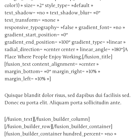
color3) » size= »2″ style_type= »default »
text_shadow= »no » text_shadow_blur= »0″
text_transform= »none »
responsive_typography= »false » gradient_font= »no »
gradient_start_position= »0″
gradient_end_position= »100″ gradient_type= »linear »
radial_direction= »center center » linear_angle= »180″]A
Place Where People Enjoy Working.[/fusion_title]
[fusion_text content_alignment= »center »
margin_bottom= »0″ margin_right= »10% »
margin_left= »10% »]
Quisque blandit dolor risus, sed dapibus dui facilisis sed.
Donec eu porta elit. Aliquam porta sollicitudin ante.
[/fusion_text][/fusion_builder_column]
[/fusion_builder_row][/fusion_builder_container]
[fusion_builder_container hundred_percent= »no »