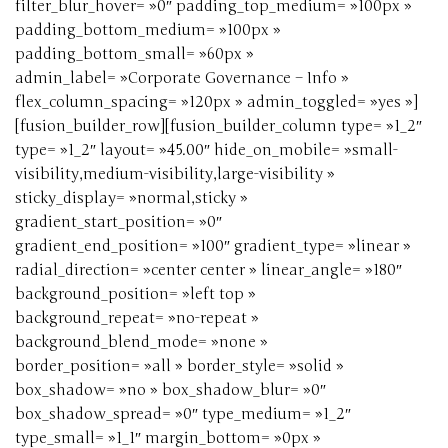
filter_blur_hover= »0″ padding_top_medium= »100px »
padding_bottom_medium= »100px »
padding_bottom_small= »60px »
admin_label= »Corporate Governance – Info »
flex_column_spacing= »120px » admin_toggled= »yes »]
[fusion_builder_row][fusion_builder_column type= »1_2″
type= »1_2″ layout= »45.00″ hide_on_mobile= »small-
visibility,medium-visibility,large-visibility »
sticky_display= »normal,sticky »
gradient_start_position= »0″
gradient_end_position= »100″ gradient_type= »linear »
radial_direction= »center center » linear_angle= »180″
background_position= »left top »
background_repeat= »no-repeat »
background_blend_mode= »none »
border_position= »all » border_style= »solid »
box_shadow= »no » box_shadow_blur= »0″
box_shadow_spread= »0″ type_medium= »1_2″
type_small= »1_1″ margin_bottom= »0px »