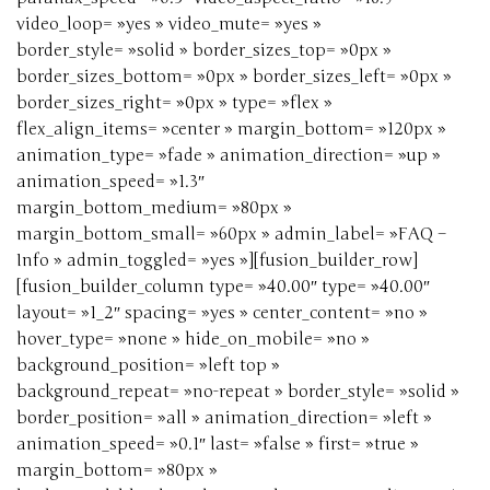
video_loop= »yes » video_mute= »yes »
border_style= »solid » border_sizes_top= »0px »
border_sizes_bottom= »0px » border_sizes_left= »0px »
border_sizes_right= »0px » type= »flex »
flex_align_items= »center » margin_bottom= »120px »
animation_type= »fade » animation_direction= »up »
animation_speed= »1.3″
margin_bottom_medium= »80px »
margin_bottom_small= »60px » admin_label= »FAQ –
Info » admin_toggled= »yes »][fusion_builder_row]
[fusion_builder_column type= »40.00″ type= »40.00″
layout= »1_2″ spacing= »yes » center_content= »no »
hover_type= »none » hide_on_mobile= »no »
background_position= »left top »
background_repeat= »no-repeat » border_style= »solid »
border_position= »all » animation_direction= »left »
animation_speed= »0.1″ last= »false » first= »true »
margin_bottom= »80px »