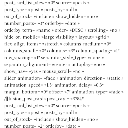
post_card_list_view= »0″ source= »posts »
post_type= »post » posts_by= »all »
out_of_stock= »include » show_hidden= »no »
number_posts= »3″ orderby= »date »
orderby_term= »name » order= »DESC » scrolling= »no »
hide_on_mobile= »large-visibility » layout= »grid »
flex_align_items= »stretch » columns_medium= »0″
columns_small= »0″ columns= »3″ column_spacing= »1″
row_spacing= »1″ separator_style_type= »none »
separator_alignment= »center » autoplay= »no »
show_nav= »yes » mouse_scroll= »no »
slider_animation= »fade » animation_direction= »static »
animation_speed= »1.3″ animation_delay= »0.3″
margin_bottom= »0″ offset= »7″ animation_type= »fade »
/][fusion_post_cards post_card= »3784″
post_card_list_view= »0″ source= »posts »
post_type= »post » posts_by= »all »
out_of_stock= »include » show_hidden= »no »
number_posts= »2″ orderby= »date »