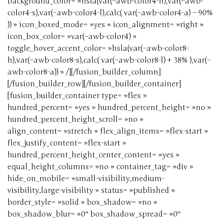
background_color= »hsla(var(–awb-color4-h),var(–awb-
color4-s),var(–awb-color4-l),calc( var(–awb-color4-a) – 90%
)) » icon_boxed_mode= »yes » icon_alignment= »right »
icon_box_color= »var(–awb-color4) »
toggle_hover_accent_color= »hsla(var(–awb-color8-
h),var(–awb-color8-s),calc( var(–awb-color8-l) + 38% ),var(–
awb-color8-a)) » /][/fusion_builder_column]
[/fusion_builder_row][/fusion_builder_container]
[fusion_builder_container type= »flex »
hundred_percent= »yes » hundred_percent_height= »no »
hundred_percent_height_scroll= »no »
align_content= »stretch » flex_align_items= »flex-start »
flex_justify_content= »flex-start »
hundred_percent_height_center_content= »yes »
equal_height_columns= »no » container_tag= »div »
hide_on_mobile= »small-visibility,medium-
visibility,large-visibility » status= »published »
border_style= »solid » box_shadow= »no »
box_shadow_blur= »0″ box_shadow_spread= »0″