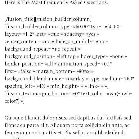
Here Is The Most Frequently Asked Questions.
[/fusion_title][/fusion_builder_column]
[fusion_builder_column type= »60.00″ type= »60.00″
layout= »1_2″ last= »true » spacing= »yes »
center_content= »no » hide_on_mobile= »no »
background_repeat= »no-repeat »
background_position= »left top » hover_type= »none »
border_position= »all » animation_speed= »0.1″
first= »false » margin_bottom= »80px »
background_blend_mode= »overlay » type_medium= »60″
spacing_left= »4% » min_height= » » link= » »]
[fusion_text margin_bottom= »0″ text_color= »var(–awb-
color7) »]
Quisque blandit dolor risus, sed dapibus dui facilisis sed.
Donec eu porta elit. Aliquam porta sollicitudin ante, ac
fermentum orci mattis et. Phasellus ac nibh eleifend,