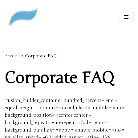
Aller
au
contenu
Accueil
»
Corporate FAQ
Corporate FAQ
[fusion_builder_container hundred_percent= »no »
equal_height_columns= »no » hide_on_mobile= »no »
background_position= »center center »
background_repeat= »no-repeat » fade= »no »
background_parallax= »none » enable_mobile= »no »
parallax_speed= »0.3″ video_aspect_ratio= »16:9″