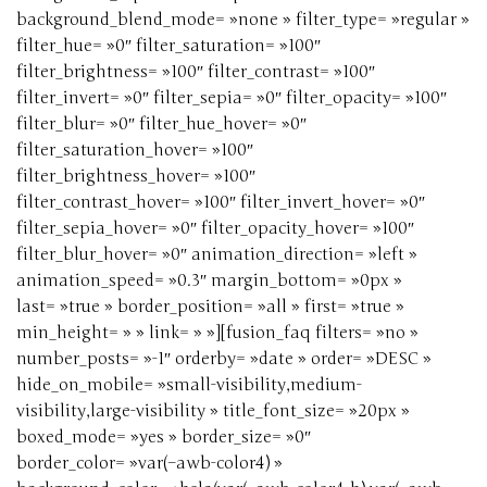
background_blend_mode= »none » filter_type= »regular »
filter_hue= »0″ filter_saturation= »100″
filter_brightness= »100″ filter_contrast= »100″
filter_invert= »0″ filter_sepia= »0″ filter_opacity= »100″
filter_blur= »0″ filter_hue_hover= »0″
filter_saturation_hover= »100″
filter_brightness_hover= »100″
filter_contrast_hover= »100″ filter_invert_hover= »0″
filter_sepia_hover= »0″ filter_opacity_hover= »100″
filter_blur_hover= »0″ animation_direction= »left »
animation_speed= »0.3″ margin_bottom= »0px »
last= »true » border_position= »all » first= »true »
min_height= » » link= » »][fusion_faq filters= »no »
number_posts= »-1″ orderby= »date » order= »DESC »
hide_on_mobile= »small-visibility,medium-
visibility,large-visibility » title_font_size= »20px »
boxed_mode= »yes » border_size= »0″
border_color= »var(–awb-color4) »