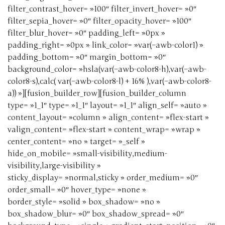
filter_contrast_hover= »100″ filter_invert_hover= »0″
filter_sepia_hover= »0″ filter_opacity_hover= »100″
filter_blur_hover= »0″ padding_left= »0px »
padding_right= »0px » link_color= »var(–awb-color1) »
padding_bottom= »0″ margin_bottom= »0″
background_color= »hsla(var(–awb-color8-h),var(–awb-
color8-s),calc( var(–awb-color8-l) + 16% ),var(–awb-color8-
a)) »][fusion_builder_row][fusion_builder_column
type= »1_1″ type= »1_1″ layout= »1_1″ align_self= »auto »
content_layout= »column » align_content= »flex-start »
valign_content= »flex-start » content_wrap= »wrap »
center_content= »no » target= »_self »
hide_on_mobile= »small-visibility,medium-
visibility,large-visibility »
sticky_display= »normal,sticky » order_medium= »0″
order_small= »0″ hover_type= »none »
border_style= »solid » box_shadow= »no »
box_shadow_blur= »0″ box_shadow_spread= »0″