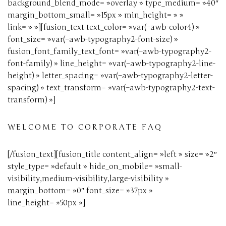
background_blend_mode= »overlay » type_medium= »40″
margin_bottom_small= »15px » min_height= » »
link= » »][fusion_text text_color= »var(–awb-color4) »
font_size= »var(–awb-typography2-font-size) »
fusion_font_family_text_font= »var(–awb-typography2-
font-family) » line_height= »var(–awb-typography2-line-
height) » letter_spacing= »var(–awb-typography2-letter-
spacing) » text_transform= »var(–awb-typography2-text-
transform) »]
WELCOME TO CORPORATE FAQ
[/fusion_text][fusion_title content_align= »left » size= »2″
style_type= »default » hide_on_mobile= »small-
visibility,medium-visibility,large-visibility »
margin_bottom= »0″ font_size= »37px »
line_height= »50px »]