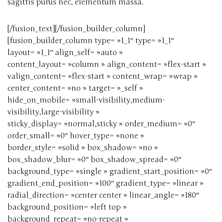
sagittis purus nec, elementum massa.
[/fusion_text][/fusion_builder_column]
[fusion_builder_column type= »1_1″ type= »1_1″
layout= »1_1″ align_self= »auto »
content_layout= »column » align_content= »flex-start »
valign_content= »flex-start » content_wrap= »wrap »
center_content= »no » target= »_self »
hide_on_mobile= »small-visibility,medium-
visibility,large-visibility »
sticky_display= »normal,sticky » order_medium= »0″
order_small= »0″ hover_type= »none »
border_style= »solid » box_shadow= »no »
box_shadow_blur= »0″ box_shadow_spread= »0″
background_type= »single » gradient_start_position= »0″
gradient_end_position= »100″ gradient_type= »linear »
radial_direction= »center center » linear_angle= »180″
background_position= »left top »
background_repeat= »no-repeat »