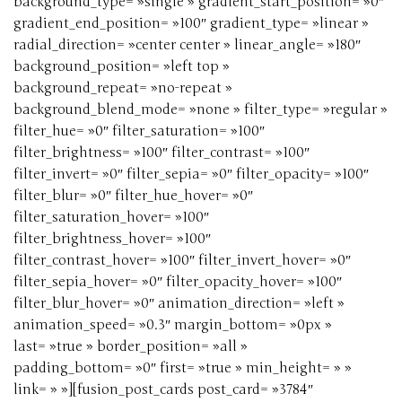
background_type= »single » gradient_start_position= »0″
gradient_end_position= »100″ gradient_type= »linear »
radial_direction= »center center » linear_angle= »180″
background_position= »left top »
background_repeat= »no-repeat »
background_blend_mode= »none » filter_type= »regular »
filter_hue= »0″ filter_saturation= »100″
filter_brightness= »100″ filter_contrast= »100″
filter_invert= »0″ filter_sepia= »0″ filter_opacity= »100″
filter_blur= »0″ filter_hue_hover= »0″
filter_saturation_hover= »100″
filter_brightness_hover= »100″
filter_contrast_hover= »100″ filter_invert_hover= »0″
filter_sepia_hover= »0″ filter_opacity_hover= »100″
filter_blur_hover= »0″ animation_direction= »left »
animation_speed= »0.3″ margin_bottom= »0px »
last= »true » border_position= »all »
padding_bottom= »0″ first= »true » min_height= » »
link= » »][fusion_post_cards post_card= »3784″