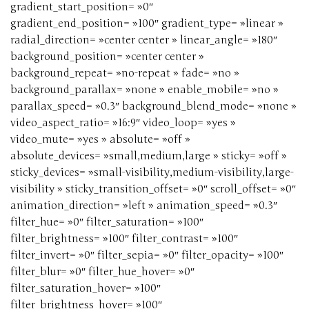
gradient_start_position= »0″
gradient_end_position= »100″ gradient_type= »linear »
radial_direction= »center center » linear_angle= »180″
background_position= »center center »
background_repeat= »no-repeat » fade= »no »
background_parallax= »none » enable_mobile= »no »
parallax_speed= »0.3″ background_blend_mode= »none »
video_aspect_ratio= »16:9″ video_loop= »yes »
video_mute= »yes » absolute= »off »
absolute_devices= »small,medium,large » sticky= »off »
sticky_devices= »small-visibility,medium-visibility,large-
visibility » sticky_transition_offset= »0″ scroll_offset= »0″
animation_direction= »left » animation_speed= »0.3″
filter_hue= »0″ filter_saturation= »100″
filter_brightness= »100″ filter_contrast= »100″
filter_invert= »0″ filter_sepia= »0″ filter_opacity= »100″
filter_blur= »0″ filter_hue_hover= »0″
filter_saturation_hover= »100″
filter_brightness_hover= »100″