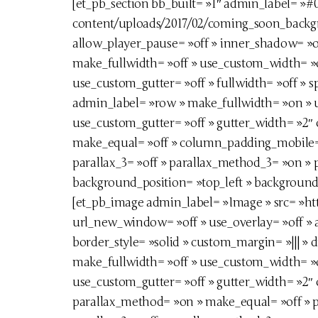
[et_pb_section bb_built= »1″ admin_label= 
content/uploads/2017/02/coming_soon_backgro
allow_player_pause= »off » inner_shadow= »of
make_fullwidth= »off » use_custom_width= »
use_custom_gutter= »off » fullwidth= »off » sp
admin_label= »row » make_fullwidth= »on »
use_custom_gutter= »off » gutter_width= »2″ 
make_equal= »off » column_padding_mobile= »
parallax_3= »off » parallax_method_3= »on » p
background_position= »top_left » background_
[et_pb_image admin_label= »Image » src= »h
url_new_window= »off » use_overlay= »off » a
border_style= »solid » custom_margin= »||| » 
make_fullwidth= »off » use_custom_width= »
use_custom_gutter= »off » gutter_width= »2″ 
parallax_method= »on » make_equal= »off » pa