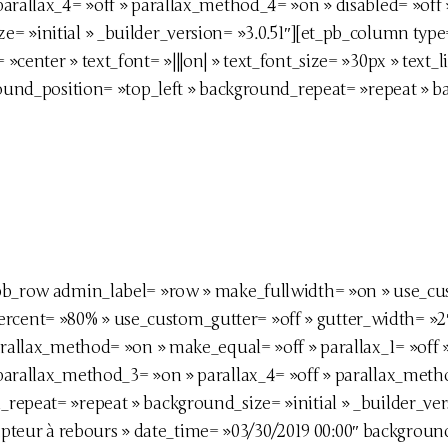
parallax_4= »off » parallax_method_4= »on » disabled= »off 
= »initial » _builder_version= »3.0.51″][et_pb_column type
»center » text_font= »|||on| » text_font_size= »30px » text_
round_position= »top_left » background_repeat= »repeat » ba
t_pb_row admin_label= »row » make_fullwidth= »on » use_c
cent= »80% » use_custom_gutter= »off » gutter_width= »2
arallax_method= »on » make_equal= »off » parallax_1= »off 
parallax_method_3= »on » parallax_4= »off » parallax_metho
repeat= »repeat » background_size= »initial » _builder_ver
eur à rebours » date_time= »03/30/2019 00:00″ backgroun