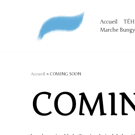
Aller
Accueil
TÉH
au
Marche Bung
contenu
Accueil
»
COMING SOON
COMI