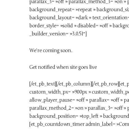
parallax_3= »off » parallax_method_3= »on » 
background_repeat= »repeat » background_size
background_layout= »dark » text_orientation= 
border_style= »solid » disabled= »off » backg
_builder_version= »3.0.51″]
We’re coming soon.
Get notified when site goes live
[/et_pb_text][/et_pb_column][/et_pb_row][e
custom_width_px= »900px » custom_width_per
allow_player_pause= »off » parallax= »off » p
parallax_method_2= »on » parallax_3= »off » 
background_position= »top_left » background_
[et_pb_countdown_timer admin_label= »Compt