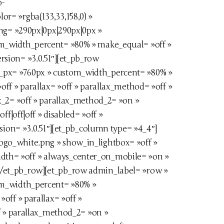
p-
r= »rgba(133,33,158,0) »
ng= »290px|0px|290px|0px »
om_width_percent= »80% » make_equal= »off »
ersion= »3.0.51″][et_pb_row
_px= »760px » custom_width_percent= »80% »
ff » parallax= »off » parallax_method= »off »
x_2= »off » parallax_method_2= »on »
f|off|off » disabled= »off »
sion= »3.0.51″][et_pb_column type= »4_4″]
go_white.png » show_in_lightbox= »off »
width= »off » always_center_on_mobile= »on »
n][/et_pb_row][et_pb_row admin_label= »row »
om_width_percent= »80% »
off » parallax= »off »
f » parallax_method_2= »on »