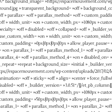
»#07″ background_image= »https://espacemouvement.com/w
und.jpg » transparent_background= »off » background_colo
f » parallax= »off » parallax_method= »off » custom_paddi
off » width_unit= »on » custom_width_px= »1080px » cust
ecialty= »off » disabled= »off » collapsed= »off » _builder_v
 use_custom_width= »on » width_unit= »on » custom_width
custom_padding= »0px|0px|0px|0px » allow_player_pause= »o
on » parallax_1= »off » parallax_method_1= »off » paralla
arallax_4= »off » parallax_method_4= »on » disabled_on= »of
repeat= »repeat » background_size= »initial » _builder_ver
ttps://espacemouvement.com/wp-content/uploads/2017/02/lo
nimation= »off » sticky= »off » align= »center » force_full
disabled= »off » _builder_version= »3.0.51″ /][/et_pb_colum
off » width_unit= »off » custom_width_px= »1080px » cust
custom_padding= »50px|0px|0px|0px » allow_player_pause= »
rallax_1= »off » parallax_method_1= »on » parallax_2= »of