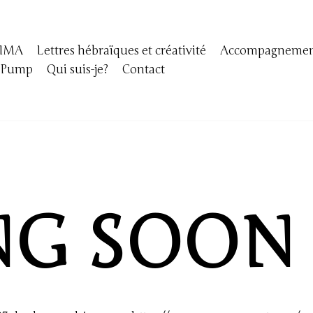
IMA
Lettres hébraïques et créativité
Accompagnement
yPump
Qui suis-je?
Contact
NG SOON