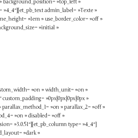
» background_position= »top_left »
= »4_4″][et_pb_text admin_label= »Texte »
line_height= »1em » use_border_color= »off »
ckground_size= »initial »
ustom_width= »on » width_unit= »on »
″ custom_padding= »0px|0px|0px|0px »
» parallax_method_1= »on » parallax_2= »off »
d_4= »on » disabled= »off »
sion= »3.0.51″][et_pb_column type= »4_4″]
d_layout= »dark »